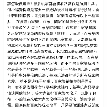
該怎麼做選擇? 很多玩家都會將看路當作是預測工具，
但小編覺得還是需要一點經驗後才能這樣進行預測，新
手若剛剛接觸，還是建議將百家樂看路當作以下三種重
點： 在實體百家樂，莊家、閒家的瞇牌分別會由各自
押注最多的人進行百家樂瞇牌喔！ 通常在百家樂最讓
各玩家感到刺激的階段就是「瞇牌」，而線上百家樂的
瞇牌就等同於我們下注期間的玩家觀察。 大老虎玩法
簡單來說就是莊家以三張撲克牌(包含一張補牌)點數加
總為6點並且勝出該局遊戲；小老虎玩法意思指的是莊
家以兩張撲克牌點數家總為6點並且勝出該局。 百家樂
遊戲延伸的許多不同種的玩法，而不同的百家樂玩法也
代表著不同的賠率，有的就是一賠一的基礎玩法，有的
則是賠率好幾倍的玩法，每種玩法都能滿足所有玩家的
喜愛。 並不是這樣子的哦，百家樂補拍規則是固定
的，並不是依照荷官想要補牌就補牌，新手玩家只要先
懂這兩點就好： 等大家都把百家樂怎麼玩、規則了解
後，小編就在來教大家怎麼挑平台與玩法，讓你少踩
雷。因為傳統百家樂玩法簡單，只需要預測莊家或閒家