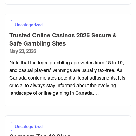
Uncategorized
Trusted Online Casinos 2025 Secure &
Safe Gambling Sites
Posted
May 23, 2026
on
Note that the legal gambling age varies from 18 to 19,
and casual players’ winnings are usually tax-free. As
Canada contemplates potential legal adjustments, it is
crucial to always stay informed about the evolving
landscape of online gaming in Canada….
Uncategorized