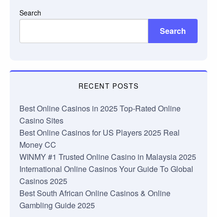
Search
Search
RECENT POSTS
Best Online Casinos in 2025 Top-Rated Online
Casino Sites
Best Online Casinos for US Players 2025 Real
Money CC
WINMY #1 Trusted Online Casino in Malaysia 2025
International Online Casinos Your Guide To Global
Casinos 2025
Best South African Online Casinos & Online
Gambling Guide 2025