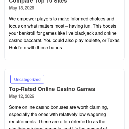
Compare Top 10 Sites
Posted
May 18, 2026
on
We empower players to make informed choices and
focus on what matters most – having fun. This boosts
your bankroll for games like live blackjack and online
casino baccarat. You could also play roulette, or Texas
Hold’em with these bonus…
Uncategorized
Top-Rated Online Casino Games
Posted
May 12, 2026
on
Some online casino bonuses are worth claiming,
especially the ones with relatively low wagering
requirements. These are often referred to as the
playthrough requirements, and it’s the amount of