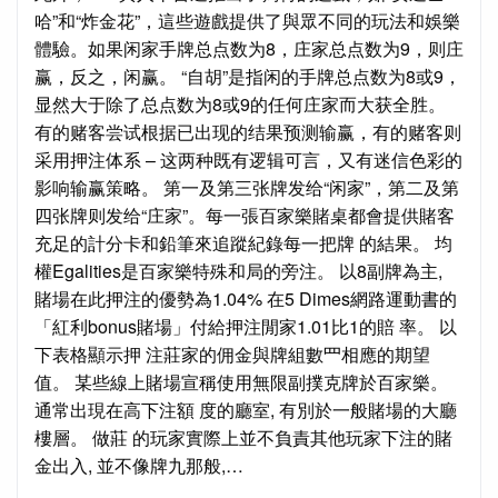
哈”和“炸金花”，這些遊戲提供了與眾不同的玩法和娛樂
體驗。如果闲家手牌总点数为8，庄家总点数为9，则庄
赢，反之，闲赢。 “自胡”是指闲的手牌总点数为8或9，
显然大于除了总点数为8或9的任何庄家而大获全胜。
有的赌客尝试根据已出现的结果预测输赢，有的赌客则
采用押注体系 – 这两种既有逻辑可言，又有迷信色彩的
影响输赢策略。 第一及第三张牌发给“闲家”，第二及第
四张牌则发给“庄家”。每⼀張百家樂賭桌都會提供賭客
充⾜的計分卡和鉛筆來追蹤紀錄每⼀把牌 的結果。 均
權Egalities是百家樂特殊和局的旁注。 以8副牌為主,
賭場在此押注的優勢為1.04% 在5 Dimes網路運動書的
「紅利bonus賭場」付給押注閒家1.01⽐1的賠 率。 以
下表格顯⽰押 注莊家的佣⾦與牌組數⺫相應的期望
值。 某些線上賭場宣稱使⽤無限副撲克牌於百家樂。
通常出現在⾼下注額 度的廳室, 有別於⼀般賭場的⼤廳
樓層。 做莊 的玩家實際上並不負責其他玩家下注的賭
⾦出⼊, 並不像牌九那般,…