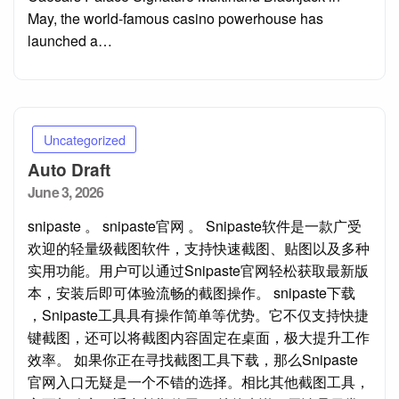
May, the world-famous casino powerhouse has
launched a…
Uncategorized
Auto Draft
Posted
June 3, 2026
on
snipaste 。 snipaste官网 。 Snipaste软件是一款广受
欢迎的轻量级截图软件，支持快速截图、贴图以及多种
实用功能。用户可以通过Snipaste官网轻松获取最新版
本，安装后即可体验流畅的截图操作。 snipaste下载
，Snipaste工具具有操作简单等优势。它不仅支持快捷
键截图，还可以将截图内容固定在桌面，极大提升工作
效率。 如果你正在寻找截图工具下载，那么Snipaste
官网入口无疑是一个不错的选择。相比其他截图工具，